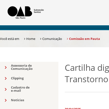
Você está em
Home
Comunicação
Comissão em Pauta
Cartilha di
Assessoria de
Comunicação
Transtorno 
Clipping
Cadastro de
e-mail
Notícias
30/04/2025