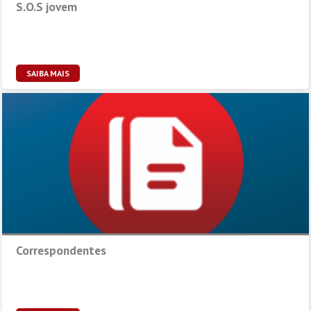
S.O.S jovem
SAIBA MAIS
Correspondentes