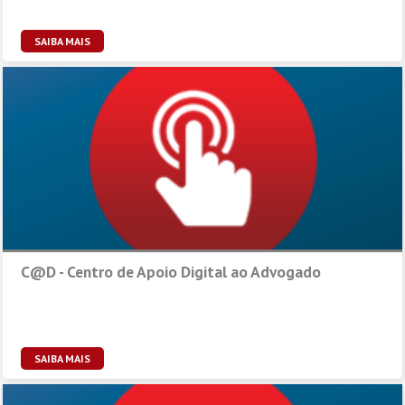
SAIBA MAIS
C@D - Centro de Apoio Digital ao Advogado
SAIBA MAIS