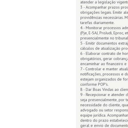
atender a legislação vigent
3 - Acompanhar prazos proc
obrigações legais. Emitir a
providências necessárias. M
tarefas diariamente.
4 - Monitorar processos admi
(Pje, E-SAJ, ProJudi, Eproc, 
presencialmente no tribunal
5 - Emitir documentos extraj
cálculos de atualização pro
6 - Elaborar contrato de h
obrigatórios, gerar cobranç
encaminhar ao financeiro e 
7 - Controlar e manter atual
notificações, processos e 
estejam organizados de for
conforme POP's.
8 - Dar Boas Vindas ao cli
9 - Recepcionar e atender cl
seja presencialmente, por t
necessidade do cliente, qua
advogado ou setor responsá
equipe jurídica. Acompanhar
dentro do prazo estabeleci
geral e envio de documento